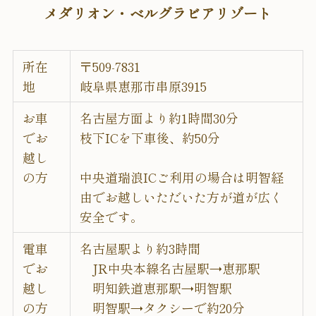
メダリオン・ベルグラビアリゾート
所在
〒509-7831
地
岐阜県恵那市串原3915
お車
名古屋方面より約1時間30分
でお
枝下ICを下車後、約50分
越し
の方
中央道瑞浪ICご利用の場合は明智経
由でお越しいただいた方が道が広く
安全です。
電車
名古屋駅より約3時間
でお
JR中央本線名古屋駅→恵那駅
越し
明知鉄道恵那駅→明智駅
の方
明智駅→タクシーで約20分