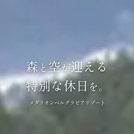
森
空
迎える
と
が
特別な休日
を。
メダリオンベルグラビアリゾート