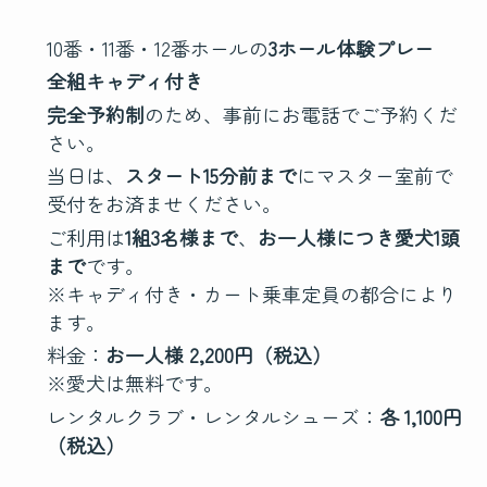
10番・11番・12番ホールの
3ホール体験プレー
全組キャディ付き
完全予約制
のため、事前にお電話でご予約くだ
さい。
当日は、
スタート15分前まで
にマスター室前で
受付をお済ませください。
ご利用は
1組3名様まで
、
お一人様につき愛犬1頭
まで
です。
※キャディ付き・カート乗車定員の都合により
ます。
料金：
お一人様 2,200円（税込）
※愛犬は無料です。
レンタルクラブ・レンタルシューズ：
各 1,100円
（税込）